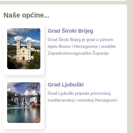
koj i nizinskoj Hercegovini.
 Posušje
sušje zauzima površinu od
nalazi se u
rcegovačkoj Županiji.
 Grude
ude smještena je na samoj
osne i Hercegovine i
 Hrvatske.
enih ustanova u