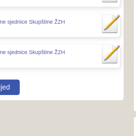
ŽZH...
Dom zdravlja Š
039/704-926
Dom zdravlja 
039-831-514
Dom zdravlja 
039-681-124; 
Dom zdravlja 
039-662-162
Uprava civilne
039-661-377
Zavod za javn
(ZZJZ)
039-661-702