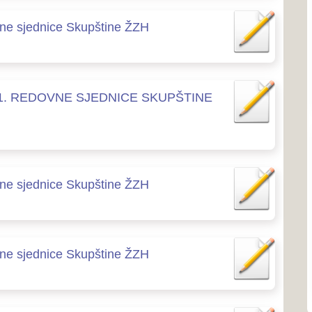
Ustav ŽZH
Skupštine ŽZH
Poslovnik o radu Skupštin
Proračun
Program rada Skupštine
Skupštine ŽZH
Javne nabavke
Skupštine ŽZH
Naše općine...
Grad Ši
 Skupštine ŽZH
Grad Širo
dijelu Bos
Zapadnoh
Skupštine ŽZH
Grad L
Grad Ljub
Skupštine ŽZH