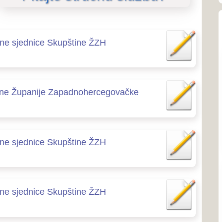
O SKUPŠTINI
O Skupštini
 Zapadnohercegovačke
o predsjedniku Skupštine
Ustroj i nadležnosti
Linkovi
Skupštine ŽZH
SJEDNICE SKUPŠTINE
Skupštine ŽZH
Priopćenja
Poziv na sjednice
Poziv na sjednice povjere
Skupštine ŽZH
Zapisnici sa sjednica
Izvješća o radu Skupštine
Tonski zapisi sjednica
 SJEDNICE SKUPŠTINE
ZAKONODAVSTVO