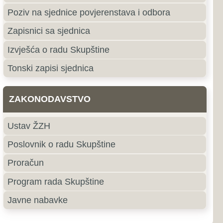
e
roki Brijeg
ki Brijeg je grad u južnom
ne i Hercegovine i središte
ercegovačke Županije.
jubuški
uški pripada primorskoj,