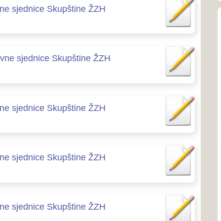
mediterans
Skupštine ŽZH
Općina
Općina Po
Skupštine ŽZH
461 km² i 
Zapadnohe
Skupštine ŽZH
Općina
Općina Gr
granici B
republike
Kontakti zdravstv