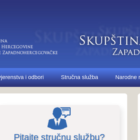
Di
bori
Stručna služba
Narodne novine ŽZH
Kontakt
Pitanja i odgovori..
Pitanja i odg
stručne službe i 
te stručnu službu?
Više o Skupštini...
Skupštine ŽZH