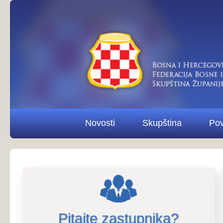
Novosti
Skupština
Povjerenstva i od
Pitajte zastupnika?
Pitaj
12.6.2026.
Priopćenje za javnost s 26. redovne sjednice 
Priopćenja sa sjednica