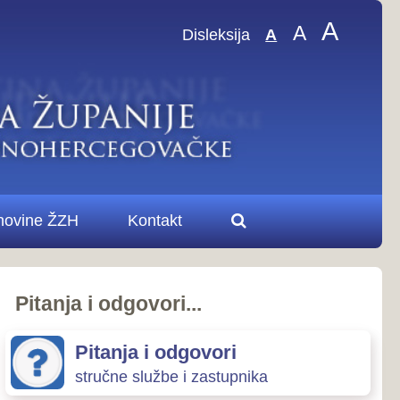
A
A
sleksija
A
.
ovori
zastupnika