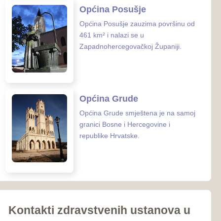
iroki Brijeg
Ljubuški
Posušje
039-681-689
Grude
 zaštite ZHŽ
o zdravstvo ZHŽ