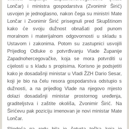
Lončar) i ministra gospodarstva (Zvonimir Širić)
usvojen je jednoglasno, nakon čega su ministri Mate
Lončar i Zvonimir Širić prisegnuli pred Skupštinom
kako će svoju dužnost obnašati pod punom
moralnom i materijalnom odgovornosti u skladu s
Ustavom i zakonima. Potom su zastupnici usvojili
Prijedlog Odluke o potvrđivanju Vlade Županije
Zapadnohercegovačke, koja se mora potvrditi u
cijelosti u s kladu s propisima. Korisno je podsjetiti
kako je dosadašnji ministar u Vladi ŽZH Dario Sesar,
koji je bio na čelu resora gospodarstva odstupio s
dužnosti, a na prijedlog Vlade na njegovo mjesto
dolazi dosadašnji ministar prostornog uređenja,
graditeljstva i zaštite okoliša, Zvonimir Širić. Na
Širićevu pak poziciju imenovan je novi ministar Mate
Lončar.
Sljedeća na redu bila je četvrta točka koja je