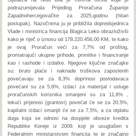
podrazumijevala Prijedlog Proračuna Županije
Zapadnohercegovačke za 2025.godinu (hitan
postupak). Nazočnima ju je približila dopredsjednica
Vlade i ministrica financija Blagica Leko obrazloživši
kako je riječ o iznosu od 178.220.456,00 KM, te kako
je ovaj Proračun veći za 7,7% od prošlog,
promatrajući ukupne prihode, primitke i financiranje
kao i rashode i izdatke. Njegove ključne značajke
su: bruto plaće i naknade troškova zaposlenih
povećavaju se za 8,3% doprinosi poslodavaca
povećani su za 5,6%, izdaci za materijal i usluge
proračunskih korisnika smanjeni su za 11,6% ,
tekući prijenosi (grantovi) povećat će se za 20,5%,
kapitalni izdaci smanjit će se za 7,5%, a za otplatu
duga koja se odnosi na dospjele obveze kredita
Republike Koreje iz 2009. koji je usuglašen s
Federalnim ministarstvom financija te je značajno