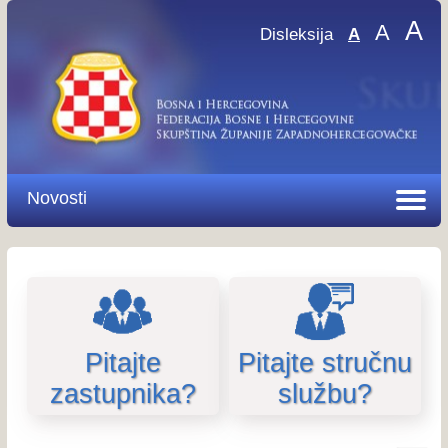
A
A
Disleksija
A
Novosti
Pitajte
Pitajte stručnu
zastupnika?
službu?