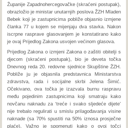
Županije Zapadnohercegovačke (skraćeni postupak),
obrazložio je ministar unutarnjih poslova ŽZH Mladen
Bebek koji je zastupnicima pobliže objasnio izmjene
članka 77 u kojem se mijenjaju dva stavka. Nakon
iscrpne rasprave glasovanjem je konstatirano kako
je ovaj Prijedlog Zakona usvojen većinom glasova.
Prijedlog Zakona o izmjeni Zakona o zaštiti obitelji s
djecom (skraćeni postupak), bio je deveta točka
Dnevnog reda 20. redovne sjednice Skupštine ŽZH.
Pobliže ju je objasnila predstavnica Ministarstva
zdravstva, rada i socijalne skrbi Jelena Šimić.
Očekivano, ova točka je izazvala burnu raspravu
među pojedinim zastupnicima koji smatraju kako
novčanu naknadu za ‘treće i svako sljedeće dijete’
nije trebalo regulirati u smislu prilagođavanja visine
naknade (sa 70% spustiti na 50% iznosa prosječne
plaće). Važno je spomenuti kako o ovoj točci