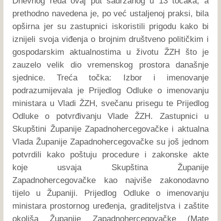
Dnevnog reda ovaj put sadržanog u 13 točaka, a
prethodno navedena je, po već ustaljenoj praksi, bila
opširna jer su zastupnici iskoristili prigodu kako bi
iznijeli svoja viđenja o brojnim društveno političkim i
gospodarskim aktualnostima u životu ŽZH što je
zauzelo velik dio vremenskog prostora današnje
sjednice. Treća točka: Izbor i imenovanje
podrazumijevala je Prijedlog Odluke o imenovanju
ministara u Vladi ŽZH, svečanu prisegu te Prijedlog
Odluke o potvrđivanju Vlade ŽZH. Zastupnici u
Skupštini Županije Zapadnohercegovačke i aktualna
Vlada Županije Zapadnohercegovačke su još jednom
potvrdili kako poštuju procedure i zakonske akte
koje usvaja Skupština Županije
Zapadnohercegovačke kao najviše zakonodavno
tijelo u Županiji. Prijedlog Odluke o imenovanju
ministara prostornog uređenja, graditeljstva i zaštite
okoliša Županije Zapadnohercegovačke (Mate