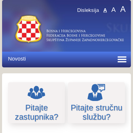
A
A
Disleksija
A
Novosti
Pitajte
Pitajte stručnu
zastupnika?
službu?