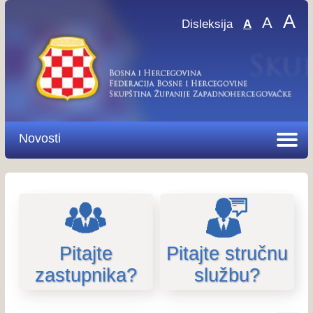
A
A
Disleksija
A
Novosti
Pitajte
Pitajte stručnu
zastupnika?
službu?