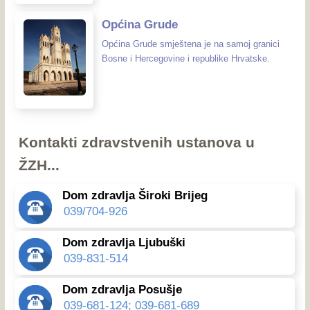
Općina Grude
Općina Grude smještena je na samoj granici
Bosne i Hercegovine i republike Hrvatske.
Kontakti zdravstvenih ustanova u
ŽZH...
Dom zdravlja Široki Brijeg
039/704-926
Dom zdravlja Ljubuški
039-831-514
Dom zdravlja Posušje
039-681-124; 039-681-689