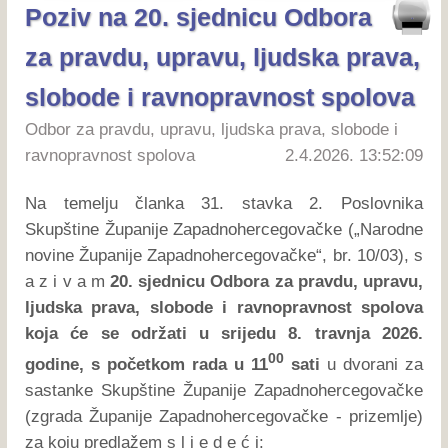
Poziv na 20. sjednicu Odbora
za pravdu, upravu, ljudska prava,
slobode i ravnopravnost spolova
Odbor za pravdu, upravu, ljudska prava, slobode i
ravnopravnost spolova
2.4.2026. 13:52:09
Na temelju članka 31. stavka 2. Poslovnika
Skupštine Županije Zapadnohercegovačke („Narodne
novine Županije Zapadnohercegovačke“, br. 10/03), s
a z i v a m
20. sjednicu Odbora za pravdu, upravu,
ljudska prava, slobode i ravnopravnost spolova
koja će se održati u srijedu 8. travnja 2026.
00
godine, s početkom rada u 11
sati
u dvorani za
sastanke Skupštine Županije Zapadnohercegovačke
(zgrada Županije Zapadnohercegovačke - prizemlje)
za koju predlažem s l j e d e ć i: