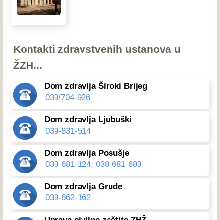
Kontakti zdravstvenih ustanova u
ŽZH...
Dom zdravlja Široki Brijeg
039/704-926
Dom zdravlja Ljubuški
039-831-514
Dom zdravlja Posušje
039-681-124; 039-681-689
Dom zdravlja Grude
039-662-162
Uprava civilne zaštite ZHŽ