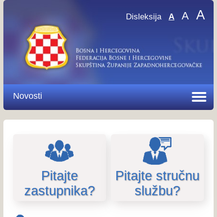
A
A
Disleksija
A
Novosti
Pitajte
Pitajte stručnu
zastupnika?
službu?