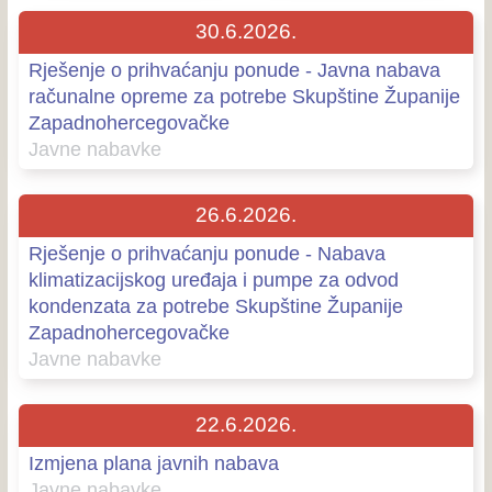
30.6.2026.
Rješenje o prihvaćanju ponude - Javna nabava
računalne opreme za potrebe Skupštine Županije
Zapadnohercegovačke
Javne nabavke
26.6.2026.
Rješenje o prihvaćanju ponude - Nabava
klimatizacijskog uređaja i pumpe za odvod
kondenzata za potrebe Skupštine Županije
Zapadnohercegovačke
Javne nabavke
22.6.2026.
Izmjena plana javnih nabava
Javne nabavke