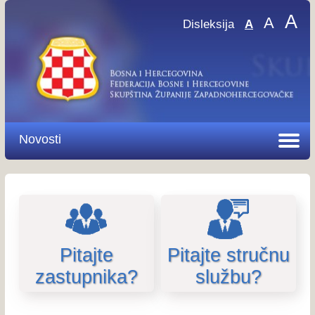
A
A
Disleksija
A
Novosti
Pitajte
Pitajte stručnu
zastupnika?
službu?