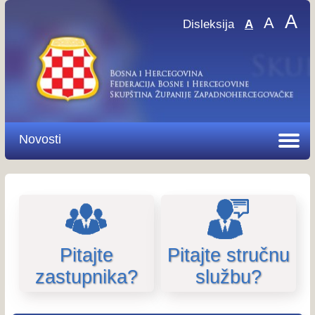
A
A
Disleksija
A
Novosti
Pitajte
Pitajte stručnu
zastupnika?
službu?