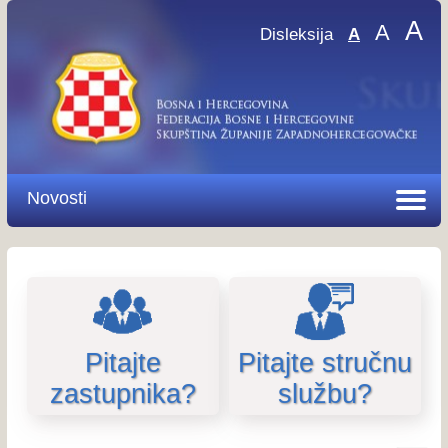
A
A
Disleksija
A
Novosti
Pitajte
Pitajte stručnu
zastupnika?
službu?