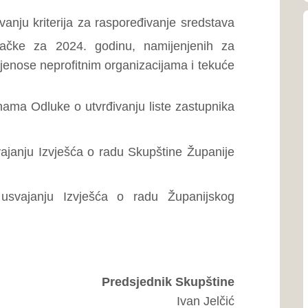
mediterans
Predsjednik Skupštine
Ivan Jelčić
Općina
Općina Po
461 km² i 
Zapadnohe
Općina
Općina Gr
granici B
republike
Kontakti zdravstv