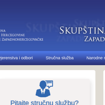
Di
bori
Stručna služba
Narodne novine ŽZH
Kontakt
Pitanja i odgovori..
Pitanja i odg
stručne službe i 
te stručnu službu?
Više o Skupštini...
štine Županije