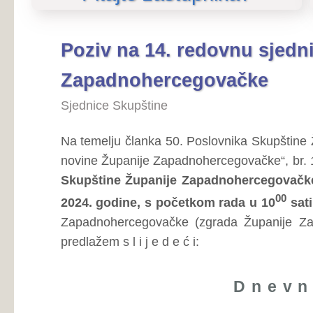
Zapadnohercegovačke
Sjednice Skupštine
Na temelju članka 50. Poslovnika Skupštine Županije Za
novine Županije Zapadnohercegovačke“, br. 10/03), s a z i
Skupštine Županije Zapadnohercegovačke, koja će se 
00
2024. godine, s početkom rada u 10
sati
u dvorani za 
Zapadnohercegovačke (zgrada Županije Zapadnohercegov
predlažem s l i j e d e ć i:
Dnevni red
Usvajanje Zapisnika sa 13. sjed
Pregledaj...
Zapadnohercegovačke,
Zastupnička pitanja, primjedbe i prijedlozi,
Prijedlog Zakona o prostornom uređenj
Pregledaj...
Prijedlog Zakona građenju,
Pregledaj...
Prijedlog Zakona o izmjenama i dop
Pregledaj...