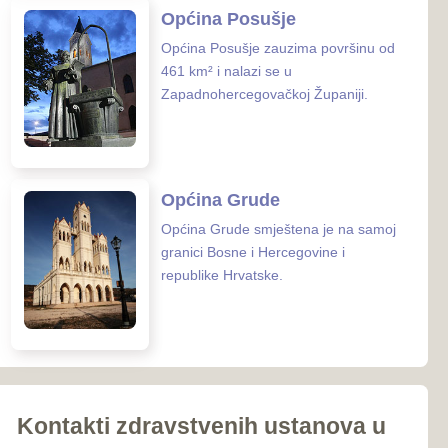
iroki Brijeg
Ljubuški
Posušje
039-681-689
Grude
 zaštite ZHŽ
o zdravstvo ZHŽ