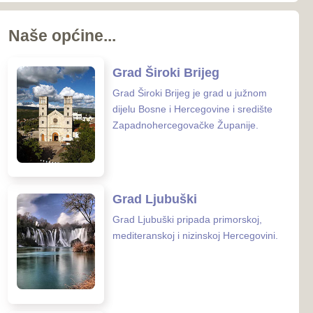
koj i nizinskoj Hercegovini.
 Posušje
sušje zauzima površinu od
nalazi se u
rcegovačkoj Županiji.
 Grude
ude smještena je na samoj
osne i Hercegovine i
 Hrvatske.
enih ustanova u