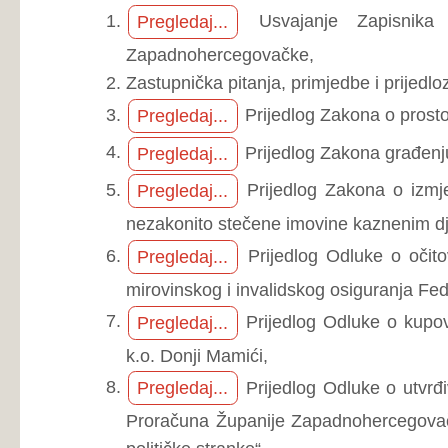
nezakonito stečene imovine kaznenim djelom ( skraće
Prijedlog Odluke o očitovanju na Pred
Pregledaj...
mirovinskog i invalidskog osiguranja Federacije Bosne
Prijedlog Odluke o kupovini nekretnin
Pregledaj...
k.o. Donji Mamići,
Prijedlog Odluke o utvrđivanju kriterij
Pregledaj...
Proračuna Županije Zapadnohercegovačke za 2024. g
političke stranke“,
Prijedlog Odluke o utvrđivanju kriterij
Pregledaj...
Proračuna Županije Zapadnohercegovačke za 2024
tekuće prijenose pojedincima, tekuće prijenose neprof
prijenose drugim razinama vlasti,
Prijedlog Odluke o izmjenama Odluke o 
Pregledaj...
po nacionalnoj i stranačkoj pripadnosti,
Prijedlog Zaključka o usvajanju Izvješ
Pregledaj...
Zapadnohercegovačke za 2023. godinu,
Prijedlog Zaključka o usvajanju Iz
Pregledaj...
Pravobraniteljstva za 2023. godinu.