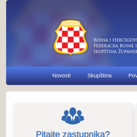
Novosti
Skupština
Povjerenstva i od
Pitajte zastupnika?
Pitaj
Poziv na 14. redovnu sjednicu Skup