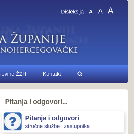
A
A
sleksija
A
.
ovori
zastupnika