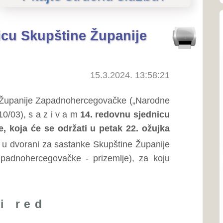
O SKUPŠTINI
15.3.2024. 13:58:21
O Skupštini
padnohercegovačke („Narodne
o predsjedniku Skupštine
 v a m
14. redovnu sjednicu
Ustroj i nadležnosti
održati u petak 22. ožujka
Linkovi
sastanke Skupštine Županije
ačke - prizemlje), za koju
SJEDNICE SKUPŠTINE
Priopćenja
Poziv na sjednice
nice Skupštine Županije
Poziv na sjednice povjere
Zapisnici sa sjednica
Izvješća o radu Skupštine
u,
Tonski zapisi sjednica
unama Zakona o oduzimanju
ZAKONODAVSTVO