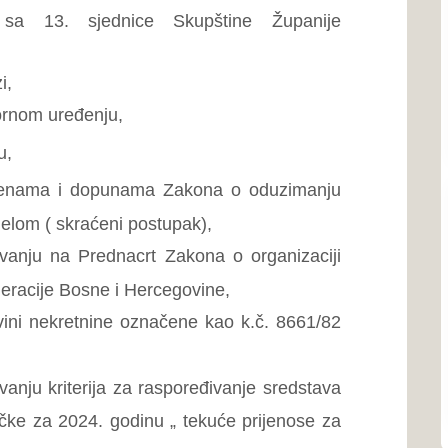
ni postupak),
Ustav ŽZH
nacrt Zakona o organizaciji
 i Hercegovine,
Poslovnik o radu Skupštin
e označene kao k.č. 8661/82
Proračun
Program rada Skupštine
a za raspoređivanje sredstava
Javne nabavke
odinu „ tekuće prijenose za
a za raspoređivanje sredstava
Naše općine...
. godinu, namijenjenih za
itnim organizacijama i tekuće
Grad Ši
Grad Širo
utvrđivanju liste zastupnika
dijelu Bos
Zapadnoh
ća o radu Skupštine Županije
Grad L
vješća o radu Županijskog
Grad Ljub