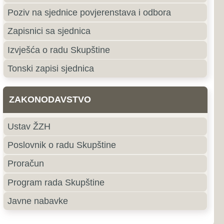
e
roki Brijeg
ki Brijeg je grad u južnom
ne i Hercegovine i središte
ercegovačke Županije.
jubuški
uški pripada primorskoj,