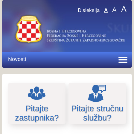
A
A
Disleksija
A
Novosti
Pitajte
Pitajte stručnu
zastupnika?
službu?