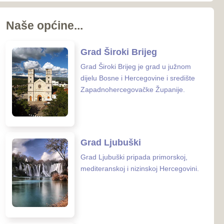
koj i nizinskoj Hercegovini.
 Posušje
sušje zauzima površinu od
nalazi se u
rcegovačkoj Županiji.
 Grude
ude smještena je na samoj
osne i Hercegovine i
 Hrvatske.
enih ustanova u