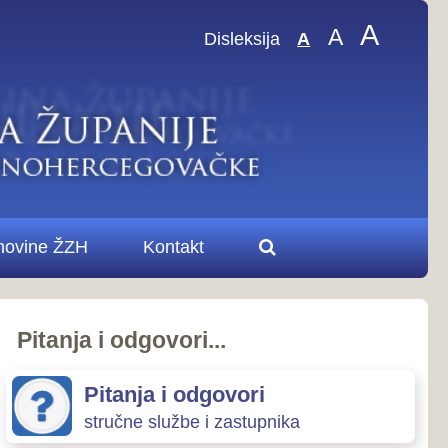
A
A
sleksija
A
.
ovori
zastupnika