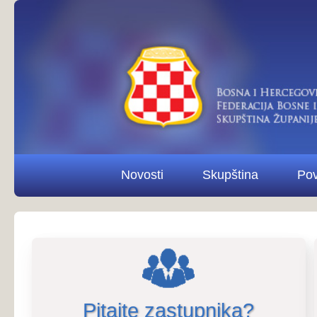
Novosti
Skupština
Povjerenstva i od
Pitajte zastupnika?
Pitaj
Pregled rada na sjednicama Skupštine u