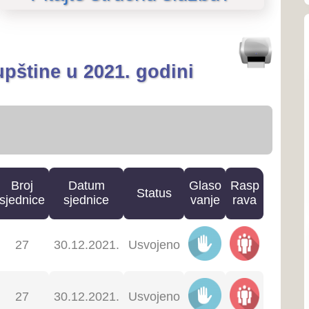
O SKUPŠTINI
O Skupštini
o predsjedniku Skupštine
Ustroj i nadležnosti
atum
Glaso
Rasp
Status
Linkovi
ednice
vanje
rava
SJEDNICE SKUPŠTINE
12.2021.
Usvojeno
Priopćenja
12.2021.
Usvojeno
Poziv na sjednice
Poziv na sjednice povjere
6.2021.
Usvojeno
Zapisnici sa sjednica
Izvješća o radu Skupštine
3.2021.
Usvojeno
Tonski zapisi sjednica
ZAKONODAVSTVO