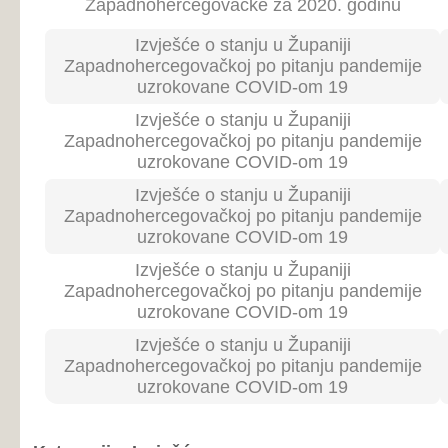
Prijedlog Zaključka o usvajanju Izvješća o Javnoj
25
10
raspravi o Nacrtu Zakona o građenju
Prijedlog Zaključka o usvajanju Izvješća o Javnoj
25
10
raspravi o Nacrtu Zakona o prostornom uređenju
Zaključak o prihvaćanju Programa rada Vlade
24
30
Županije Zapadnohercegovačke za 2021. godinu
Zaključak o prihvaćanju Programa rada
Skupštine Županije Zapadnohercegovačke za
24
30
2021. godinu
Prijedlog Zaključka o usvajanju Izvješća o radu
Nezavisnog odbora za izbor i reviziju za 2020.
24
30
godinu
Prijedlog Zaključka o usvajanju Izvješća o radu
24
30
Županijskog Pravobraniteljstva za 2020. godinu
Prijedlog Zaključka o usvajanju Izvješća o
izvršenju Proračuna Županije
24
30
Zapadnohercegovačke za razdoblje
01.01.-31.12.2020. godine
Prijedlog Zaključka o usvajanju Izvješća o radu