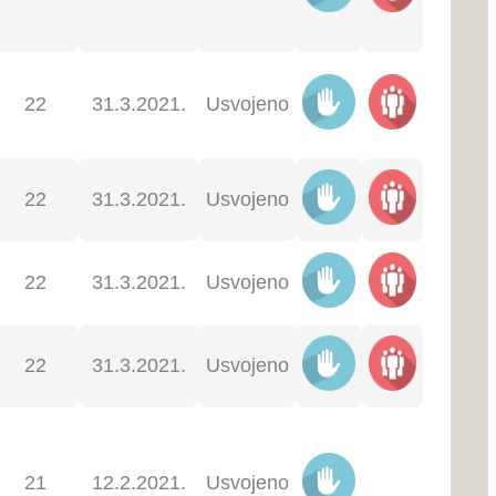
atum
Glaso
Rasp
Status
ednice
vanje
rava
12.2021.
Usvojeno
Primljeno
12.2021.
na
znanje
9.2021.
Usvojeno
6.2021.
Usvojeno