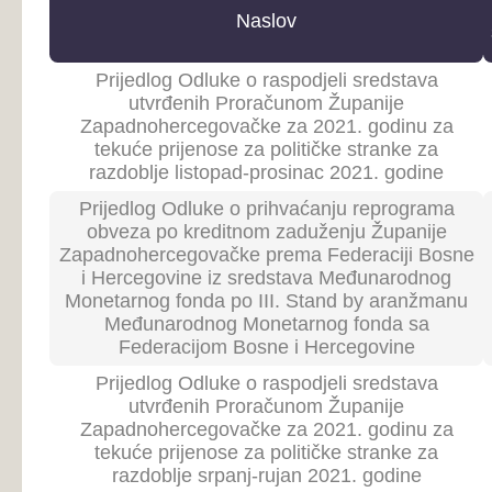
Prijedlog Odluke o raspodjeli sredstava
utvrđenih Proračunom Županije
Zapadnohercegovačke za 2021. godinu za
25
10.
tekuće prijenose za političke stranke za
razdoblje srpanj-rujan 2021. godine
Prijedlog Odluke o očitovanju na Nacrt Zakona
o izmjenama i dopunama Zakona o načelima
25
10.
lokalne samouprave u Federaciji Bosne i
Hercegovine
Prijedlog Odluke o usvajanju Plana zaštite od
25
10.
požara Županije Zapadnohercegovačke
Prijedlog Odluke o raspodjeli sredstava
utvrđenih Proračunom Županije
Zapadnohercegovačke za 2021. godinu za
24
30.
tekuće prijenose za političke stranke za
razdoblje travanj-lipanj 2021. godine
Prijedlog Odluke o davanju suglasnosti na
Pravilnik o unutarnjem ustrojstvu Stručne
24
30.
službe Skupštine Županije
Zapadnohercegovačke
Prijedlog Odluke o raspodjeli sredstava
utvrđenih Proračunom Županije
Zapadnohercegovačke za 2021. godinu za
23
13.