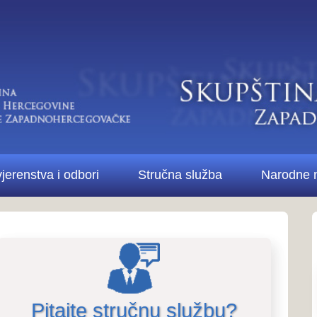
Di
bori
Stručna služba
Narodne novine ŽZH
Kontakt
Pitanja i odgovori..
Pitanja i odg
stručne službe i 
te stručnu službu?
Više o Skupštini...
 2021. godini