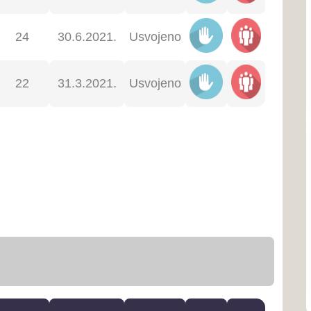
Ustav ŽZH
Poslovnik o radu Skupštin
Proračun
Program rada Skupštine
Javne nabavke
atum
Glaso
Rasp
Status
ednice
vanje
rava
Naše općine...
Grad Ši
12.2021.
Usvojeno
Grad Širo
dijelu Bos
Zapadnoh
12.2021.
Usvojeno
Grad L
Grad Ljub