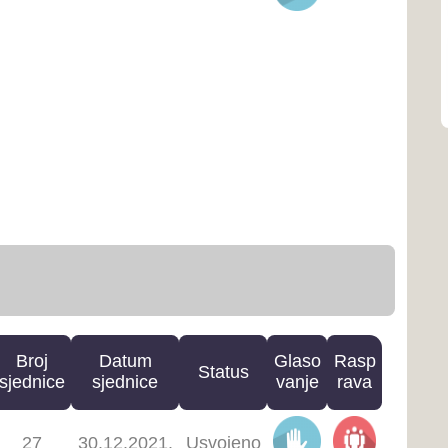
Primljeno
5.2021.
na
znanje
Primljeno
3.2021.
na
znanje
Datum
Glaso
Rasp
Status
jednice
vanje
rava