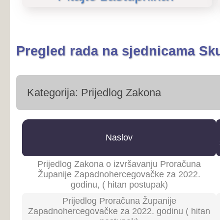
Kategorija: Prijedlog Zakona
Broj
D
Naslov
sjednice
sj
Prijedlog Zakona o izvršavanju Proračuna
Županije Zapadnohercegovačke za 2022.
27
30.
godinu, ( hitan postupak)
Prijedlog Proračuna Županije
Zapadnohercegovačke za 2022. godinu ( hitan
27
30.
postupak)
Prijedlog Zakona o Vladi Županije
24
30.
Zapadnohercegovačke
Prijedlog Zakona o ljekarničkoj djelatnosti
22
31.
Kategorija: Prijedlog Zakona