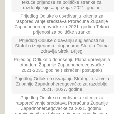
Usvojeno: 13
SVEUKUPNO: 13
Kategorija: Izvješće
Broj
D
Naslov
sjednice
sj
Prijedlog Izvješća o radu Vlade Županije
27
30.
Zapadnohercegovačke za 2020. godinu
Izvješće o stanju u Županiji
Zapadnohercegovačkoj po pitanju pandemije
26
13.
uzrokovane COVID-om 19
Izvješće o stanju u Županiji
Zapadnohercegovačkoj po pitanju pandemije
25
10.
uzrokovane COVID-om 19
Izvješće o stanju u Županiji
Zapadnohercegovačkoj po pitanju pandemije
24
30.