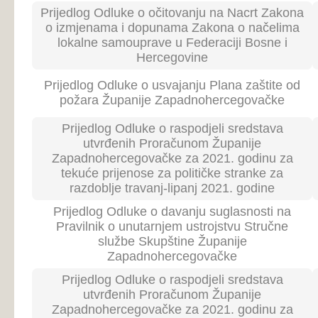
tekuće prijenose za političke stranke za
razdoblje siječanj-ožujak 2021. godine
Prijedlog Odluke o utvrđivanju kriterija za
raspoređivanje sredstava Proračuna Županije
22
31.
Zapadnohercegovačke za 2021. godinu Tekući
prijenosi za političke stranke
Prijedlog Odluke o davanju suglasnosti na
Statut o izmjenama i dopunama Statuta Doma
22
31.
zdravlja Široki Brijeg
Prijedlog Odluke o donošenju Plana upravljanja
otpadom Županije Zapadnohercegovačke
22
31.
2021-2031. godine ( skraćeni postupak)
Prijedlog Odluke o usvajanju Strategije razvoja
Županije Zapadnohercegovačke za razdoblje
22
31.
2021. -2027. godine
Prijedlog Odluke o utvrđivanju kriterija za
raspoređivanje sredstava Proračuna Županije
Zapadnohercegovačke za 2021. godinu,
21
12.
namijenjenih za tekuće prijenose pojedincima,
tekuće prijenose neprofitnim organizacijama i
tekuće prijenose drugim razinama vlasti
Kategorija: Prijedlog Odluke