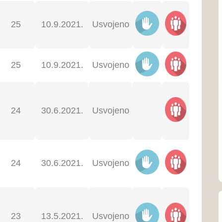
ŽZH...
Dom zdravlja Š
039/704-926
3.2021.
Usvojeno
Dom zdravlja 
039-831-514
3.2021.
Usvojeno
Dom zdravlja 
3.2021.
Usvojeno
039-681-124; 
Dom zdravlja 
3.2021.
Usvojeno
039-662-162
Uprava civilne
039-661-377
2.2021.
Usvojeno
Zavod za javn
(ZZJZ)
039-661-702