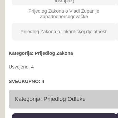
Usvojeno: 4
SVEUKUPNO: 4
Kategorija: Prijedlog Odluke
Broj
D
Naslov
sjednice
sj
Prijedlog Odluke o raspodjeli sredstava
utvrđenih Proračunom Županije
Zapadnohercegovačke za 2021. godinu za
26
13.
tekuće prijenose za političke stranke za
razdoblje listopad-prosinac 2021. godine
Prijedlog Odluke o prihvaćanju reprograma
obveza po kreditnom zaduženju Županije
Zapadnohercegovačke prema Federaciji Bosne
i Hercegovine iz sredstava Međunarodnog
26
13.
Monetarnog fonda po III. Stand by aranžmanu
Međunarodnog Monetarnog fonda sa
Federacijom Bosne i Hercegovine