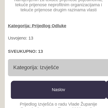
uzrokovane COVID-om 19
Izvješće o stanju u Županiji
Zapadnohercegovačkoj po pitanju pandemije
23
13.
uzrokovane COVID-om 19
Izvješće o stanju u Županiji
Zapadnohercegovačkoj po pitanju pandemije
22
31.
uzrokovane COVID-om 19
Kategorija: Izvješće
Usvojeno: 3
Primljeno na znanje: 3
SVEUKUPNO: 6
Kategorija: Zaključak
Broj
Naslov
sjednice
s