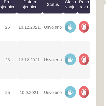
mediterans
9.2021.
Usvojeno
Općina
9.2021.
Usvojeno
Općina Po
461 km² i 
Zapadnohe
9.2021.
Usvojeno
Općina
6.2021.
Usvojeno
Općina Gr
granici B
republike
6.2021.
Usvojeno
Kontakti zdravstv
5.2021.
Usvojeno