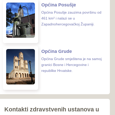
iroki Brijeg
Ljubuški
Posušje
039-681-689
Grude
 zaštite ZHŽ
o zdravstvo ZHŽ