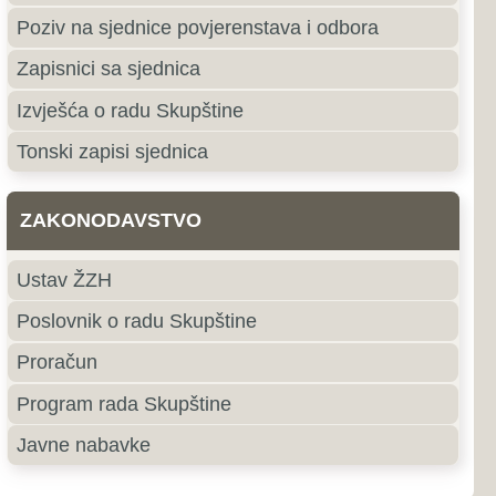
e
roki Brijeg
ki Brijeg je grad u južnom
ne i Hercegovine i središte
ercegovačke Županije.
jubuški
uški pripada primorskoj,