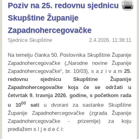
Poziv na 25. redovnu sjednicu
Skupštine Županije
Zapadnohercegovačke
Sjednice Skupštine
2.4.2026. 11:38:11
Na temelju članka 50. Poslovnika Skupštine Županije
Zapadnohercegovačke („Narodne novine Županije
Zapadnohercegovačke“, br. 10/03), s a z i v a m
25.
redovnu sjednicu Skupštine Županije
Zapadnohercegovačke koja će se održati u
četvrtak 9. travnja 2026. godine, s početkom rada
00
u 10
sati
u dvorani za sastanke Skupštine
Županije Zapadnohercegovačke (zgrada Županije
Zapadnohercegovačke - prizemlje) za koju
predlažem s l j e d e ć i: