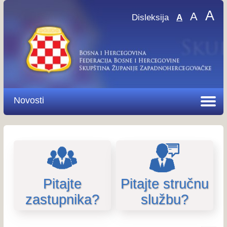
A
A
Disleksija
A
Novosti
Pitajte
Pitajte stručnu
zastupnika?
službu?