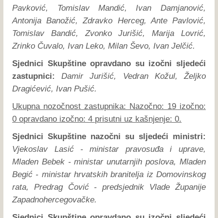
Pavković, Tomislav Mandić, Ivan Damjanović,
Antonija Banožić, Zdravko Herceg, Ante Pavlović,
Tomislav Bandić, Zvonko Jurišić, Marija Lovrić,
Zrinko Čuvalo, Ivan Leko, Milan Ševo, Ivan Jelčić.
Sjednici Skupštine opravdano su izočni sljedeći
zastupnici:
Damir Jurišić, Vedran Kožul, Željko
Dragićević, Ivan Pušić.
Ukupna nozočnost zastupnika: Nazočno: 19 izočno:
0 opravdano izočno: 4 prisutni uz kašnjenje: 0.
Sjednici Skupštine nazočni su sljedeći ministri:
Vjekoslav Lasić - ministar pravosuđa i uprave,
Mladen Bebek - ministar unutarnjih poslova, Mladen
Begić - ministar hrvatskih branitelja iz Domovinskog
rata, Predrag Čović - predsjednik Vlade Županije
Zapadnohercegovačke.
Sjednici Skupštine opravdano su izočni sljedeći