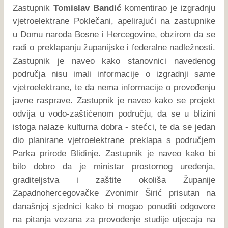
Zastupnik
Tomislav Bandić
komentirao je izgradnju
vjetroelektrane Poklečani, apelirajući na zastupnike
u Domu naroda Bosne i Hercegovine, obzirom da se
radi o preklapanju županijske i federalne nadležnosti.
Zastupnik je naveo kako stanovnici navedenog
područja nisu imali informacije o izgradnji same
vjetroelektrane, te da nema informacije o provođenju
javne rasprave. Zastupnik je naveo kako se projekt
odvija u vodo-zaštićenom području, da se u blizini
istoga nalaze kulturna dobra - stećci, te da se jedan
dio planirane vjetroelektrane preklapa s područjem
Parka prirode Blidinje. Zastupnik je naveo kako bi
bilo dobro da je ministar prostornog uređenja,
graditeljstva i zaštite okoliša Županije
Zapadnohercegovačke Zvonimir Širić prisutan na
današnjoj sjednici kako bi mogao ponuditi odgovore
na pitanja vezana za provođenje studije utjecaja na