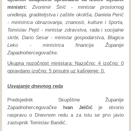
ministri:
Zvonimir Širić - ministar prostornog
uređenja, graditeljstva i zaštite okoliša, Daniela Perić
- ministrica obrazovanja, znanosti, kulture i športa,
Tomislav Pejić - ministar zdravstva, rada i socijalne
skrbi, Dario Sesar - ministar gospodarstva, Blagica
Leko - ministrica financija Županije
Zapadnohercegovačke.
Ukupna nozočnost ministara: Nazočno: 4 izočno: 0
opravdano izočno: 5 prisutni uz kašnjenje: 0.
Usvajanje dnevnog reda
Predsjednik Skupštine Županije
Zapadnohercegovačke
Ivan Jelčić
je otvorio
raspravu o Dnevnom redu a za istu se prvi javio
zastupnik Tomislav Bandić.