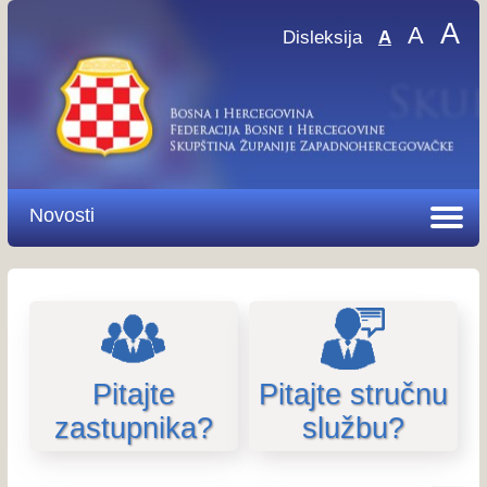
A
A
Disleksija
A
Novosti
Pitajte
Pitajte stručnu
zastupnika?
službu?