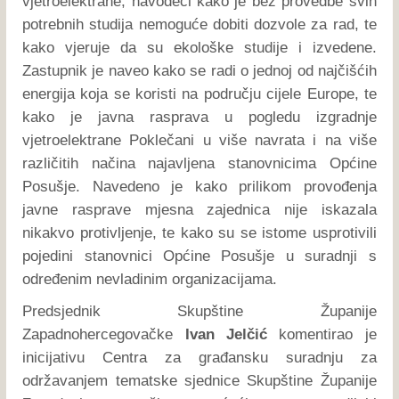
vjetroelektrane, navodeći kako je bez provedbe svih
potrebnih studija nemoguće dobiti dozvole za rad, te
kako vjeruje da su ekološke studije i izvedene.
Zastupnik je naveo kako se radi o jednoj od najčišćih
energija koja se koristi na području cijele Europe, te
kako je javna rasprava u pogledu izgradnje
vjetroelektrane Poklečani u više navrata i na više
različitih načina najavljena stanovnicima Općine
Posušje. Navedeno je kako prilikom provođenja
javne rasprave mjesna zajednica nije iskazala
nikakvo protivljenje, te kako su se istome usprotivili
pojedini stanovnici Općine Posušje u suradnji s
određenim nevladinim organizacijama.
Predsjednik Skupštine Županije
Zapadnohercegovačke
Ivan Jelčić
komentirao je
inicijativu Centra za građansku suradnju za
održavanjem tematske sjednice Skupštine Županije