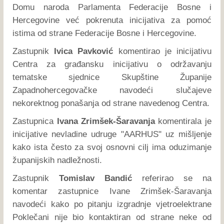
Domu naroda Parlamenta Federacije Bosne i
Hercegovine već pokrenuta inicijativa za pomoć
istima od strane Federacije Bosne i Hercegovine.
Zastupnik
Ivica Pavković
komentirao je inicijativu
Centra za građansku inicijativu o održavanju
tematske sjednice Skupštine Županije
Zapadnohercegovačke navodeći slučajeve
nekorektnog ponašanja od strane navedenog Centra.
Zastupnica
Ivana Zrimšek-Šaravanja
komentirala je
inicijative nevladine udruge "AARHUS" uz mišljenje
kako ista često za svoj osnovni cilj ima oduzimanje
županijskih nadležnosti.
Zastupnik
Tomislav Bandić
referirao se na
komentar zastupnice Ivane Zrimšek-Šaravanja
navodeći kako po pitanju izgradnje vjetroelektrane
Poklečani nije bio kontaktiran od strane neke od