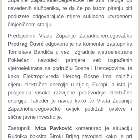
Županije Zapadnohercegovačke ne štiti nikoga od
navedenih službenika, te da će po istom pitanju biti
poduzete odgovarajuće mjere sukladno utvrđenom
činjeničnom stanju.
Predsjednik Vlade Županije Zapadnohercegovačke
Predrag Čović
odgovorio je na komentar zastupnika
Tomislava Bandića u vezi izgradnje vjetroelektrane
Poklečani navodeći primjere već izgrađenih
vjetroelektrana na području Bosne i Hercegovine, te
kako Elektroprivreda Herceg Bosne ima najnižu
cijenu električne energije u cijeloj Europi, a ista je
posljedica visoko razvijene proizvodnje električne
energije. Također je naveo kako će Vlada Županije
Zapadnohercegovačke uvijek podržati ovakve i
slične javne investicije.
Zastupnik
Ivica Pavković
komentirao je situaciju
Rudnika boksita Široki Brijeg navodeći kako je pri