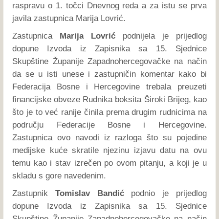
raspravu o 1. točci Dnevnog reda a za istu se prva
javila zastupnica Marija Lovrić.
Zastupnica
Marija Lovrić
podnijela je prijedlog
dopune Izvoda iz Zapisnika sa 15. Sjednice
Skupštine Županije Zapadnohercegovačke na način
da se u isti unese i zastupničin komentar kako bi
Federacija Bosne i Hercegovine trebala preuzeti
financijske obveze Rudnika boksita Široki Brijeg, kao
što je to već ranije činila prema drugim rudnicima na
području Federacije Bosne i Hercegovine.
Zastupnica ovo navodi iz razloga što su pojedine
medijske kuće skratile njezinu izjavu datu na ovu
temu kao i stav izrečen po ovom pitanju, a koji je u
skladu s gore navedenim.
Zastupnik
Tomislav Bandić
podnio je prijedlog
dopune Izvoda iz Zapisnika sa 15. Sjednice
Skupštine Županije Zapadnohercegovačke na način