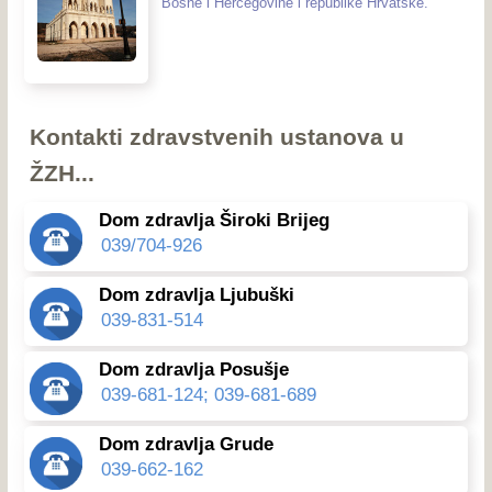
Bosne i Hercegovine i republike Hrvatske.
Kontakti zdravstvenih ustanova u
ŽZH...
Dom zdravlja Široki Brijeg
039/704-926
Dom zdravlja Ljubuški
039-831-514
Dom zdravlja Posušje
039-681-124; 039-681-689
Dom zdravlja Grude
039-662-162