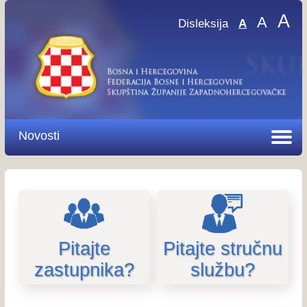
A
A
Disleksija
A
Novosti
Pitajte
Pitajte stručnu
zastupnika?
službu?