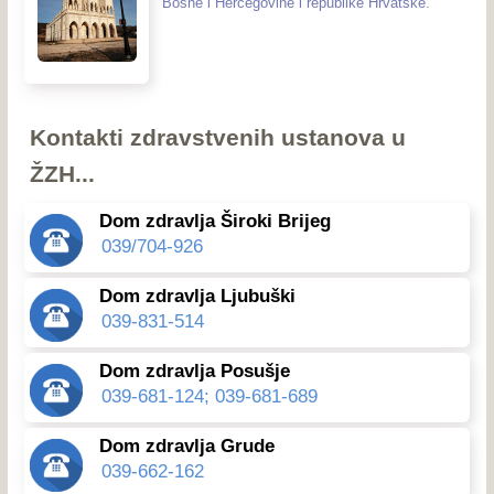
Bosne i Hercegovine i republike Hrvatske.
Kontakti zdravstvenih ustanova u
ŽZH...
Dom zdravlja Široki Brijeg
039/704-926
Dom zdravlja Ljubuški
039-831-514
Dom zdravlja Posušje
039-681-124; 039-681-689
Dom zdravlja Grude
039-662-162