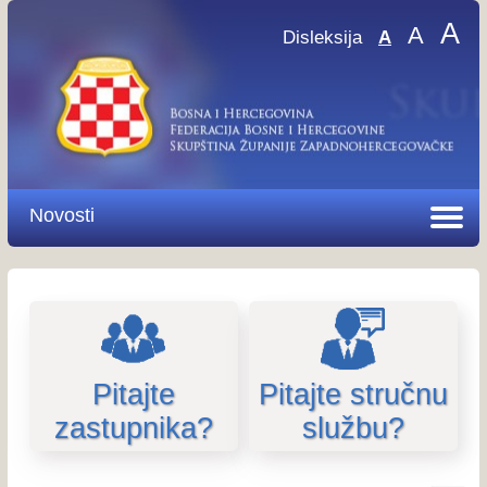
A
A
Disleksija
A
Novosti
Pitajte
Pitajte stručnu
zastupnika?
službu?