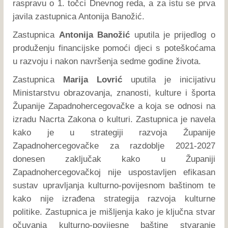
raspravu o 1. točci Dnevnog reda, a za istu se prva
javila zastupnica Antonija Banožić.
Zastupnica
Antonija Banožić
uputila je prijedlog o
produženju financijske pomoći djeci s poteškoćama
u razvoju i nakon navršenja sedme godine života.
Zastupnica
Marija Lovrić
uputila je inicijativu
Ministarstvu obrazovanja, znanosti, kulture i športa
Županije Zapadnohercegovačke a koja se odnosi na
izradu Nacrta Zakona o kulturi. Zastupnica je navela
kako je u strategiji razvoja Županije
Zapadnohercegovačke za razdoblje 2021-2027
donesen zaključak kako u Županiji
Zapadnohercegovačkoj nije uspostavljen efikasan
sustav upravljanja kulturno-povijesnom baštinom te
kako nije izrađena strategija razvoja kulturne
politike. Zastupnica je mišljenja kako je ključna stvar
očuvanja kulturno-povijesne baštine stvaranje