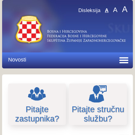
A
A
Disleksija
A
Novosti
Pitajte
Pitajte stručnu
zastupnika?
službu?