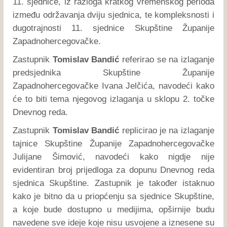
11. sjednice, iz razloga kratkog vremenskog perioda
između održavanja dviju sjednica, te kompleksnosti i
dugotrajnosti 11. sjednice Skupštine Županije
Zapadnohercegovačke.
Zastupnik
Tomislav Bandić
referirao se na izlaganje
predsjednika Skupštine Županije
Zapadnohercegovačke Ivana Jelčića, navodeći kako
će to biti tema njegovog izlaganja u sklopu 2. točke
Dnevnog reda.
Zastupnik
Tomislav Bandić
replicirao je na izlaganje
tajnice Skupštine Županije Zapadnohercegovačke
Julijane Šimović, navodeći kako nigdje nije
evidentiran broj prijedloga za dopunu Dnevnog reda
sjednica Skupštine. Zastupnik je također istaknuo
kako je bitno da u priopćenju sa sjednice Skupštine,
a koje bude dostupno u medijima, opširnije budu
navedene sve ideje koje nisu usvojene a iznesene su