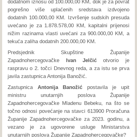
dodatnom iznosu od 100.000,00 KM, dok je za povrat
pogrešno više uplaćenih sredstava izdvojeno
dodatnih 100.000,00 KM. Izvršenje sudskih presuda
uvećano je za 1.878.578,00 KM, kapitalni prijenosi
nižim razinama vlasti uvećani za 900.000,00 KM, a
tekuća zaliha dodatnih 200.000,00 KM.
Predsjednik Skupštine Županije
Zapadnohercegovačke
Ivan Jelčić
otvorio je
raspravu o 2. točci Dnevnog reda, a za istu se prva
javila zastupnica Antonija Banožić.
Zastupnica
Antonija Banožić
postavila je upit
ministru unutarnjih poslova Županije
Zapadnohercegovačke Mladenu Bebeku, na što se
točno odnosi povećanje na stavci 613900 Proračuna
Županije Zapadnohercegovačke za 2023. godinu, a
vezano je za ugovorene usluge Ministarstva
unutarnjih poslova Županije Zapadnohercegovačke?