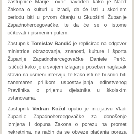
zastupnice Marije Lovrić navodeći kako je Nacrt
Zakona o kulturi u izradi, da će isti u skorijem
periodu biti u prvom čitanju u Skupštini Županije
Zapadnohercegovačke, te da će se o istome
očitovati i pismenim putem.
Zastupnik
Tomislav Bandić
je replicirao na odgovor
ministrice obrazovanja, znanosti, kulture i športa
Županije Zapadnohercegovačke Daniele Perić,
ističući kako je u svojem izlaganju poseban naglasak
stavio na usmeni interviju, te kako isti ne bi smio biti
zanemaren prilikom uspostavljanja jedinstvenog
Pravilnika o prijemu djelatnika u školskim
ustanovama.
Zastupnik
Vedran Kožul
uputio je inicijativu Vladi
Županije Zapadnohercegovačke za donošenje
izmjena i dopuna Zakona o porezu na promet
nekretnina, na način da se obveze plaćanja poreza