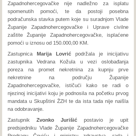
Zapadnohercegovačke nije nadležno za isplatu
spomenutih pomoći, te da postoji posebna
podračunska stavka putem koje su suradnjom Vlade
Županije Zapadnohercegovačke i Uprave civilne
zaštite Županije Zapadnohercegovačke, isplaćene
pomoći u iznosu od 150.000,00 KM.
Zastupnica
Marija Lovrić
podržala je inicijativu
zastupnika Vedrana Kožula u vezi oslobađanja
poreza na promet nekretnina za kupnju prve
nekretnine na području Županije
Zapadnohercegovačke, ističući kako se radi o
njezinoj inicijativi koju je podnosila na početku prvog
mandata u Skupštini ŽZH te da ista tada nije naišla
na odobravanje.
Zastupnik
Zvonko Jurišić
postavio je upit
predsjedniku Vlade Županije Zapadnohercegovačke
Predragu Čoviću i ministru zdravstva, rada i