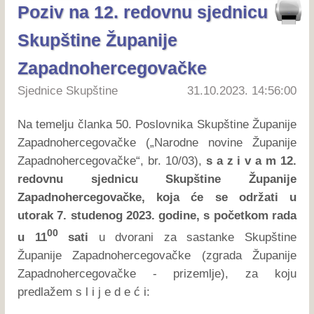
Poziv na 12. redovnu sjednicu
Skupštine Županije
Zapadnohercegovačke
Sjednice Skupštine
31.10.2023. 14:56:00
Na temelju članka 50. Poslovnika Skupštine Županije
Zapadnohercegovačke („Narodne novine Županije
Zapadnohercegovačke“, br. 10/03),
s a z i v a m 12.
redovnu sjednicu Skupštine Županije
Zapadnohercegovačke, koja će se održati u
utorak 7. studenog 2023. godine, s početkom rada
00
u 11
sati
u dvorani za sastanke Skupštine
Županije Zapadnohercegovačke (zgrada Županije
Zapadnohercegovačke - prizemlje), za koju
predlažem s l i j e d e ć i: