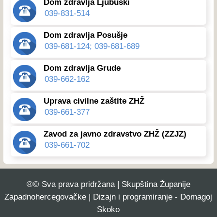
Dom zdravlja Ljubuški
039-831-514
Dom zdravlja Posušje
039-681-124; 039-681-689
Dom zdravlja Grude
039-662-162
Uprava civilne zaštite ZHŽ
039-661-377
Zavod za javno zdravstvo ZHŽ (ZZJZ)
039-661-702
®© Sva prava pridržana | Skupština Županije
Zapadnohercegovačke | Dizajn i programiranje - Domagoj
Skoko