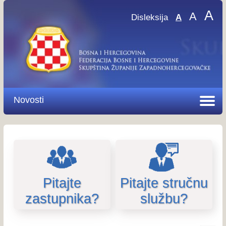
A
A
Disleksija
A
Novosti
Pitajte
Pitajte stručnu
zastupnika?
službu?