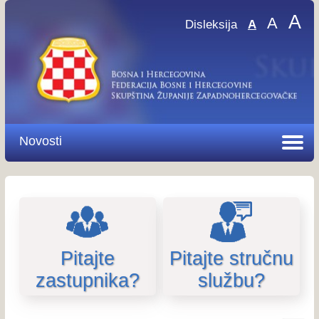
A
A
Disleksija
A
Novosti
Pitajte
Pitajte stručnu
zastupnika?
službu?