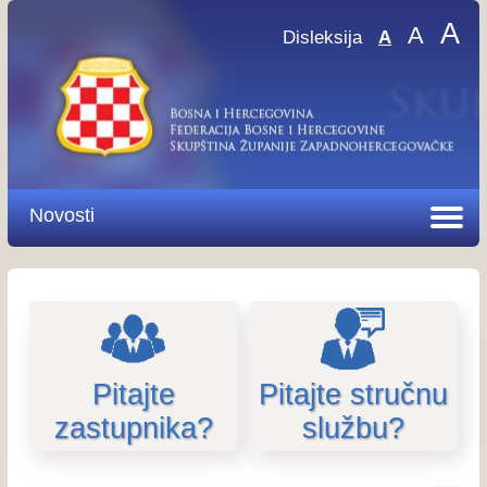
A
A
Disleksija
A
Novosti
Pitajte
Pitajte stručnu
zastupnika?
službu?