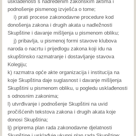
usklađenosti s nadređenim zakonskim aktima i
podnošenje pismenog izvješća o tome;
i) prati procese zakonodavne procedure kod
donošenja zakona i drugih akata u nadležnosti
Skupštine i davanje mišljenja u pismenom obliku;
j) pribavlja, u pismenoj formi stavove klubova
naroda o nacrtu i prijedlogu zakona koji idu na
skupštinsko razmatranje i dostavljanje stavova
Kolegiju;
k) razmatra opće akte organizacija i institucija na
koje Skupština daje suglasnost i davanje mišljenja
Skupštini u pismenom obliku, u pogledu usklađenosti
s odnosnim zakonima;
l) utvrđivanje i podnošenje Skupštini na uvid
pročišćenih tekstova zakona i drugih akata koje
donosi Skupština;
lj) priprema plan rada zakonodavne djelatnosti
Skupštine i usklađuje ukupni plan rada Skupštine;