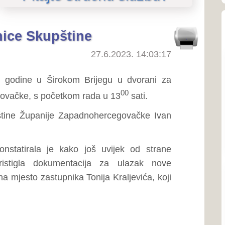
O SKUPŠTINI
irokom Brijegu u dvorani za
O Skupštini
00
etkom rada u 13
sati.
o predsjedniku Skupštine
e Zapadnohercegovačke Ivan
Ustroj i nadležnosti
Linkovi
e kako još uvijek od strane
umentacija za ulazak nove
SJEDNICE SKUPŠTINE
pnika Tonija Kraljevića, koji
Priopćenja
Poziv na sjednice
Poziv na sjednice povjere
rdica Luburić, Ivana Barišić,
Zapisnici sa sjednica
ć, Ivica Pavković, Tomislav
 Antonija Banožić, Zdravko
Izvješća o radu Skupštine
, Ivan Pušić, Zvonko Jurišić,
Tonski zapisi sjednica
upnici:
Zrinko Čuvalo, Toni
ZAKONODAVSTVO