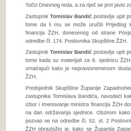
Zastupnik
Tomislav Bandić
upućuje molbu predsjedniku 
ističući kako na spomenutim dokumentima postoji i njegov 
tim predsjednik Vlade ŽZH trebao upozoriti ostale o nekor
Prijedloga za izbor i imenovanje ministra financija ŽZH.
Zastupnik
Tomislav Bandić
navodi kako smatra da 8. S
trebala biti hitna, nego da je trebala biti sazvana ka
sjednice sazivaju i održavaju sukladno Poslovniku Skupšti
Predsjednik Skupštine Županije Zapadnohercegovačke
Skupština ŽZH radi sukladno Poslovniku Skupštine ŽZH, p
ŽZH da se očituje o navodima zastupnika Tomislava Bandić
Predsjednik Vlade Županije Zapadnohercegovačke
Pre
navode zastupnika Tomislava Bandića, ističući kako 
Kraljevića na mjesto ministra financija ŽZH, te izboro
financija u Vladi FBIH, Županija Zapadnohercegovačka na
su istim bila obustavljena sva proračunska plaćanja u ŽZH, 
naknade za branitelje. Predsjednik Vlade ŽZH navodi ka
obustavljena dok se ne završi službeni postupak registrac
ŽZH, te da je sve navedeno dovoljan razlog sazivanja 8.