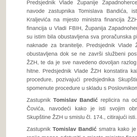
Zastupnik
Zvonko Jurišić
upućuje inicijativu da se na s
Skupštine ŽZH i svih ministarstava Vlade ŽZH, postave kr
Vlade ŽZH, ministara u Vladi ŽZH, te svih savjetnika mi
svekolika javnost bila dovoljno upućena o istima.
Zastupnik
Zvonko Jurišić
komentira odgovor ministra unu
Bebeka upućenog na zastupnikovo pitanje sa 7. Sjednic
dvostruko ubojstvo u Gorici (Grude), navodeći kako je m
zatvorskom kaznom od 31 godine za počinitelja kaznenog dj
Zastupnik
Zvonko Jurišić
postavlja upit ministru unutarnj
sukladno smjenama u Policijskim upravama u Posušju i Lju
Policijskim upravama u Grudama i Širokom Brijegu, te da li
nezadovoljstva dosadašnjim radom policijskih službenika.
Ministar unutarnjih poslova
Mladen Bebek
odgovara n
Jurišića, s molbom da ga se prilikom citiranja točno cit
presudom zatvorske kazne od 31 godine za počinitelja kazn
(Grude), navodeći kako je prilikom odgovaranja na pitanje
samo konstatirao da je počinitelj osuđen na 31 godinu
ponavlja kako postoji mogućnost uvida u Izvješće un