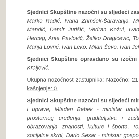
Ukupna nozočnost zastupnika: Nazočno: 21 izočno: 0 opra
kašnjenje: 0.
Sjednici Skupštine nazočni su sljedeći ministri:
Vjekosl
i uprave, Mladen Bebek - ministar unutarnjih poslova,
prostornog uređenja, graditeljstva i zaštite okoliša,
obrazovanja, znanosti, kulture i športa, Tomislav Pejić 
socijalne skrbi, Dario Sesar - ministar gospodarstva, Mlad
branitelja iz Domovinskog rata, Blagica Leko - Kandidat 
Županije Zapadnohercegovačke, Predrag Čović - pr
Zapadnohercegovačke.
Ukupna nozočnost ministara: Nazočno: 9 izočno: 0 opra
kašnjenje: 0.
Usvajanje dnevnog reda
Predsjednik Skupštine Županije Zapadnohercegovačke Iva
red, nakon čega je otvorio raspravu o istome. Za riječ se 
Bandić, s prijedlogom da se 8. Sjednice Skupštine ŽZH o
je protivno Poslovniku Skupštine ŽZH, od strane Povjere