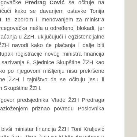
lužbene Stranice Vlade ŽZH,
atki životopisi predsjednika
nistara u Vladi ŽZH, kako bi
tarnjih poslova ŽZH Mladena
e Skupštine ŽZH, vezano za
inistar izrazio zadovoljstvo
ela ubojstva.
ih poslova ŽZH o tome, zašto
buškom, iste nisu učinjene u
 su iste rezultat ministrovog
a upit zastupnika Zvonke
ira, negirajući zadovoljstvo
enog djela ubojstva u Gorici
 sa 7. sjednice Skupštine ŽZH
 zatvorske kazne. Ministar
utarnje kontrole o mogućim