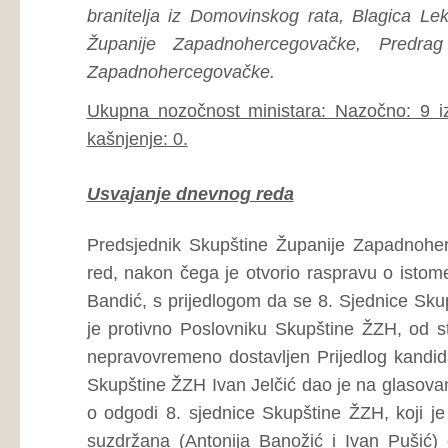
nepravovremeno dostavljen Prijedlog kandidata za Ministr
Skupštine ŽZH Ivan Jelčić dao je na glasovanje prijedlog 
o odgodi 8. sjednice Skupštine ŽZH, koji je uz 1 glas za
suzdržana (Antonija Banožić i Ivan Pušić) odbijen. Pre
Jelčić potom je dao na glasovanje predloženi Dnevni red, k
suzdržanim glasom (Antonija Banožić) usvojen. Predsjedn
konstatirao je da o predloženom Dnevnom redu nije g
Bandić.
Dnevni red:
1.
Zastupnička pitanja, primjedbe i prijedlozi,
2.
Izbor i imenovanje:
a.).
Prijedlog Odluke o izmjeni Odluke o potvr
Zapadnohercegovačke,
b.).
Prisega ministrice financija u Vladi Županije Zapadno
1. Zastupnička pitanja, primjedbe i p
Predsjednik Skupštine Županije Zapadnohercegovačke
Iva