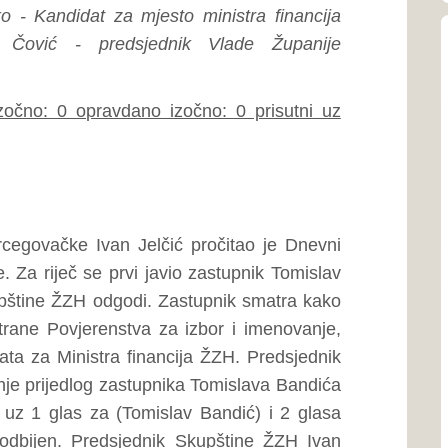
mediterans
a financija ŽZH. Predsjednik
zastupnika Tomislava Bandića
 (Tomislav Bandić) i 2 glasa
dsjednik Skupštine ŽZH Ivan
Općina
oji je uz 19 glasova za, te 1
ik Skupštine ŽZH Ivan Jelčić
Općina Po
461 km² i 
lasovao zastupnik Tomislav
Zapadnohe
Općina
Općina Gr
granici B
republike
đivanju Vlade Županije
hercegovačke.
rijedlozi
Kontakti zdravstv
n Jelčić
otvara raspravu o 1.