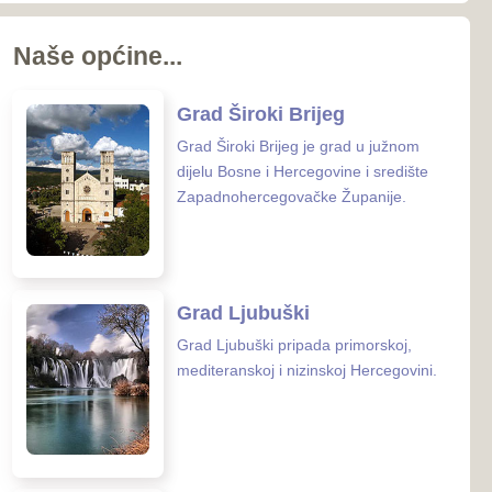
koj i nizinskoj Hercegovini.
 Posušje
sušje zauzima površinu od
nalazi se u
rcegovačkoj Županiji.
 Grude
ude smještena je na samoj
osne i Hercegovine i
 Hrvatske.
enih ustanova u