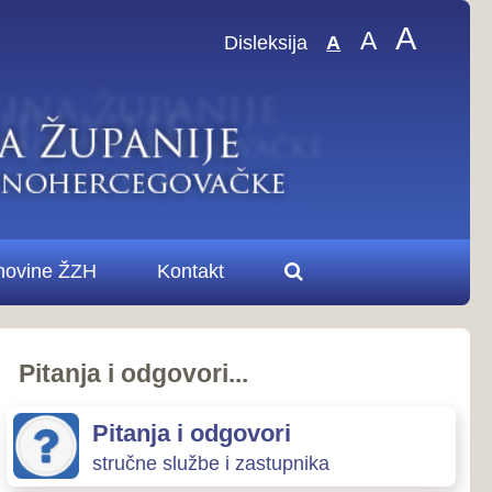
A
A
sleksija
A
.
ovori
zastupnika