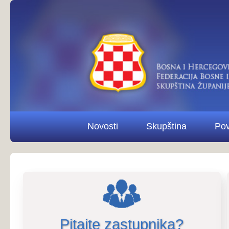
Novosti
Skupština
Povjerenstva i od
Pitajte zastupnika?
Pitaj
Izvod iz zapisnika s 8. sjednice Sku
Zapisnici sjednica