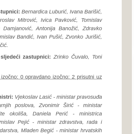
Ustav ŽZH
vdano izočno: 2 prisutni uz
Poslovnik o radu Skupštin
av Lasić - ministar pravosuđa
Proračun
 Zvonimir Širić - ministar
Program rada Skupštine
 Daniela Perić - ministrica
Javne nabavke
- ministar zdravstva, rada i
en Begić - ministar hrvatskih
za mjesto ministra financija
edsjednik Vlade Županije
Naše općine...
Grad Ši
vdano izočno: 0 prisutni uz
Grad Širo
dijelu Bos
Zapadnoh
n Jelčić pročitao je Dnevni
prvi javio zastupnik Tomislav
Grad L
dgodi. Zastupnik smatra kako
Grad Ljub
nstva za izbor i imenovanje,