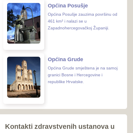
iroki Brijeg
Ljubuški
Posušje
039-681-689
Grude
 zaštite ZHŽ
o zdravstvo ZHŽ