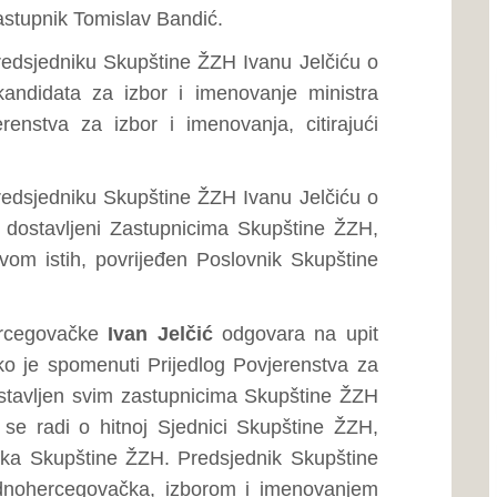
Vlade ŽZH Predragu Čoviću,
potpis, te da bi uz skladu s
ektnosti načina dostavljanja
jednica Skupštine ŽZH nije
o redovna, te da se ubuduće
ne ŽZH.
Ivan Jelčić
konstatira kako
ozivajući predsjednika Vlade
a.
drag Čović
se očituje na
se davanjem ostavke Tonija
m i imenovanjem za ministra
šla u određenoj blokadi, jer
uključujući i egzistencijalne
ko će plaćanja i dalje biti
ije novog ministra financija
 Sjednice Skupštine ŽZH kao