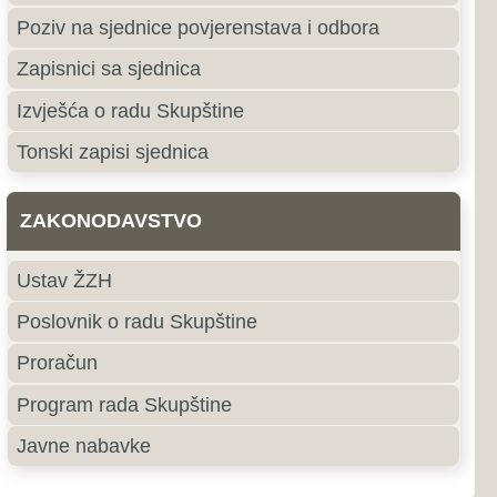
e
roki Brijeg
ki Brijeg je grad u južnom
ne i Hercegovine i središte
ercegovačke Županije.
jubuški
uški pripada primorskoj,