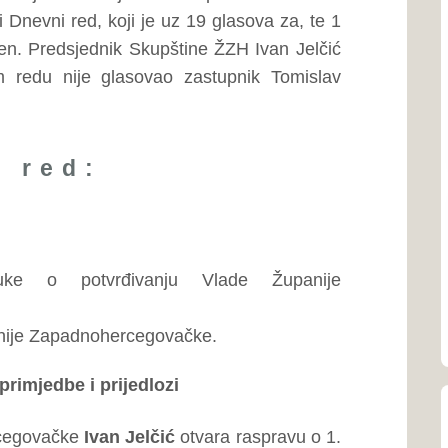
ŽZH...
slav Bandić.
kupštine ŽZH Ivanu Jelčiću o
Dom zdravlja Š
izbor i imenovanje ministra
039/704-926
or i imenovanja, citirajući
Dom zdravlja 
039-831-514
kupštine ŽZH Ivanu Jelčiću o
Zastupnicima Skupštine ŽZH,
Dom zdravlja 
rijeđen Poslovnik Skupštine
039-681-124; 
van Jelčić
odgovara na upit
Dom zdravlja 
i Prijedlog Povjerenstva za
039-662-162
m zastupnicima Skupštine ŽZH
noj Sjednici Skupštine ŽZH,
Uprava civilne
 ŽZH. Predsjednik Skupštine
039-661-377
čka, izborom i imenovanjem
te davanjem ostavke na mjesto
Zavod za javn
, jer su do imenovanja novog
(ZZJZ)
ačunska plaćanja na području
039-661-702
itne sjednice Skupštine ŽZH.