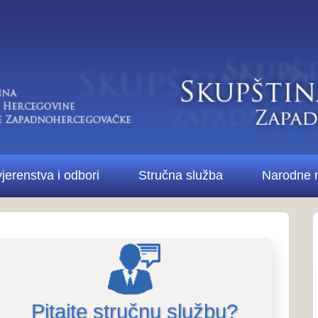
Di
bori
Stručna služba
Narodne novine ŽZH
Kontakt
Pitanja i odgovori..
Pitanja i odg
stručne službe i 
te stručnu službu?
Više o Skupštini...
pštine
27.6.2023. 14:03:17