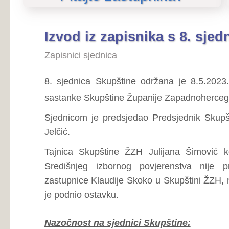
8. sjednica Skupštine održana je 8.5.2023. godine u Š
sastanke Skupštine Županije Zapadnohercegovačke, s poč
Sjednicom je predsjedao Predsjednik Skupštine Županij
Jelčić.
Tajnica Skupštine ŽZH Julijana Šimović konstatirala j
Središnjeg izbornog povjerenstva nije pristigla dok
zastupnice Klaudije Skoko u Skupštini ŽZH, na mjesto zastu
je podnio ostavku.
Nazočnost na sjednici Skupštine:
Sjednici Skupštine nazočni su sljedeći zastupnici:
Berna
Marko Radić, Ivana Zrimšek-Šaravanja, Miroslav Mitrovi
Mandić, Damir Jurišić, Vedran Kožul, Ivan Damjanović,
Herceg, Ante Pavlović, Željko Dragićević, Tomislav Bandić
Marija Lovrić, Ivan Leko, Milan Ševo, Ivan Jelčić.
Sjednici Skupštine opravdano su izočni sljedeći zast
Kraljević.