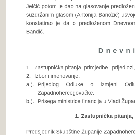
Točci Dnevnog reda, a za riječ se prvi javio zastupnik Tomi
Zastupnik
Tomislav Bandić
postavlja upit predsjedniku S
tome da li mu se može uručiti Prijedlog kandidata za 
financija ŽZH, donesenog od strane Povjerenstva za izb
odredbe čl. 174. Poslovnika Skupštine ŽZH.
Zastupnik
Tomislav Bandić
postavlja upit predsjedniku S
tome kada su materijali za 8. sjednicu ŽZH dostavljeni 
smatrajući kako je nepravovremenom dostavom istih, pov
ŽZH.
Predsjednik Skupštine Županije Zapadnohercegovačke
I
zastupnika Tomislava Bandića, navodeći kako je spomenut
izbor i imenovanje ministra financija ŽZH dostavljen svi
na dan održavanja sjednice. Obzirom kako se radi o hit
pozvao se na odredbe čl. 52. st. 2 Poslovnika Skupštine
ŽZH obrazložio je, kako se Županija Zapadnohercegova
ministra financija ŽZH za ministra financija u Vladi FBIH, 
ministra financija u Vladi ŽZH, našla u određenoj blokadi
ministra financija ŽZH, privremeno obustavljena sva pror
ŽZH, te da je sve navedeno dovoljan razlog za sazivanje h