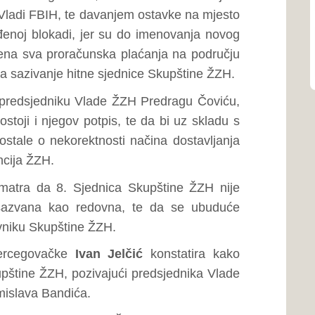
om mišljenju nisu prekršene
ištvo da se očituju jesu li
ZH.
jednika Vlade ŽZH Predraga
priznao povredu Poslovnika
 financija ŽZH Toni Kraljević
ime ŽZH ne bi bila dovedena u
štine ŽZH.
Ivan Jelčić
konstatira kako
ku prije izbora za ministra
a branitelje biti isplaćene na
kupštine ŽZH, navodeći kako
vana za dan 05.svibnja 2023.
iteljskih naknada, a budući da
ačunska plaćanja u ŽZH, sve
štine ŽZH kao hitne, na čijem
novanju Vlade ŽZH.