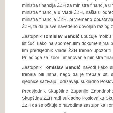
hitne. Predsjednik Vlade ŽZH konstatira kako po njegov
procedure, pozivajući predsjednika Skupštine ŽZH i tajn
spomenute procedure u skladu s Poslovnikom Skupštine Ž
Zastupnik
Tomislav Bandić
replicira na odgovor preds
Čovića, navodeći kako je isti svojim obrazloženjem 
Skupštine ŽZH u smislu čl. 174., citirajući isti.
Zastupnik
Tomislav Bandić
smatra kako je bivši ministar
ranije mogao odstupiti s mjesta ministra financija ŽZH, č
stanje blokade i hitnosti prilikom održavanja Sjednice Skup
Predsjednik Skupštine Županije Zapadnohercegovačke
dosadašnji ministar financija ŽZH nije mogao dati ostav
financija u Vladi FBIH, te kako će egzistencijalne naknade z
vrijeme.
Zastupnik
Zvonko Jurišić
upućuje opasku predsjedniku S
smatra da je 8. Sjednica Skupštine ŽZH trebala biti saz
godine, iz razloga što žurnije isplate egzistencijalnih bran
se bez ministra financija ne mogu vršiti nikakva pror
navedeno je dovoljan razlog sa sazivanje 8. sjednice Skup
je Dnevnom redu Prijedlog Odluke o izmjeni Odluke o ime