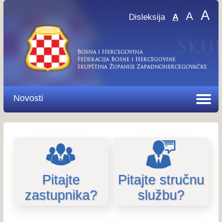
A
A
Disleksija
A
Novosti
Pitajte
Pitajte stručnu
zastupnika?
službu?