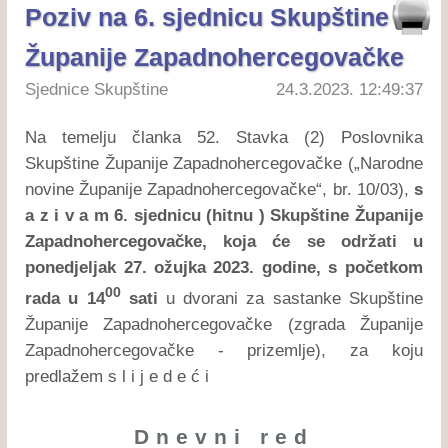
Poziv na 6. sjednicu Skupštine
Županije Zapadnohercegovačke
Sjednice Skupštine
24.3.2023. 12:49:37
Na temelju članka 52. Stavka (2) Poslovnika
Skupštine Županije Zapadnohercegovačke („Narodne
novine Županije Zapadnohercegovačke“, br. 10/03),
s
a z i v a m 6. sjednicu (hitnu ) Skupštine Županije
Zapadnohercegovačke, koja će se održati u
ponedjeljak 27. ožujka 2023. godine, s početkom
00
rada u 14
sati
u dvorani za sastanke Skupštine
Županije Zapadnohercegovačke (zgrada Županije
Zapadnohercegovačke - prizemlje), za koju
predlažem s l i j e d e ć i
Dnevni red