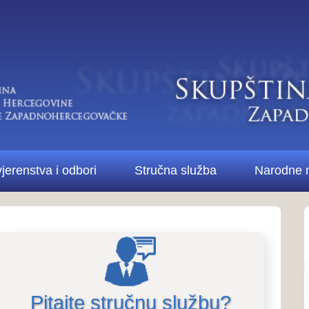
Di
bori
Stručna služba
Narodne novine ŽZH
Kontakt
Pitanja i odgovori..
Pitanja i odg
stručne službe i 
te stručnu službu?
Više o Skupštini...
konomsku,