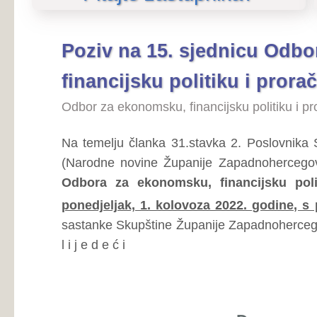
financijsku politiku i proračun
Odbor za ekonomsku, financijsku politiku i proračun
Na temelju članka 31.stavka 2. Poslovnika Skupštine Ž
(Narodne novine Županije Zapadnohercegovačke, broj: 
Odbora za ekonomsku, financijsku politiku i prora
ponedjeljak, 1. kolovoza 2022. godine, s početkom r
sastanke Skupštine Županije Zapadnohercegovačke, u Širo
l i j e d e ć i
Dnevni red
Prijedlog Zakona o zaštiti obitelji s dje
Pregledaj...