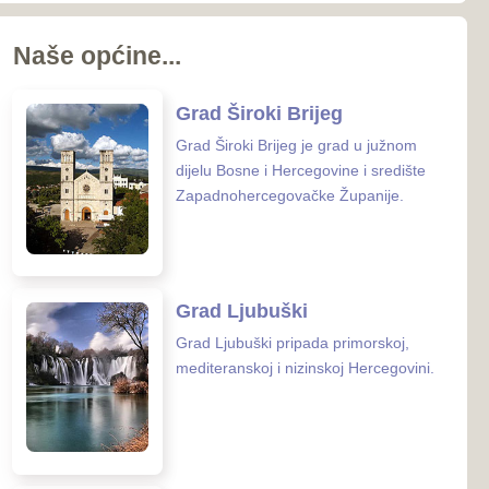
koj i nizinskoj Hercegovini.
 Posušje
sušje zauzima površinu od
nalazi se u
rcegovačkoj Županiji.
 Grude
ude smještena je na samoj
osne i Hercegovine i
 Hrvatske.
enih ustanova u