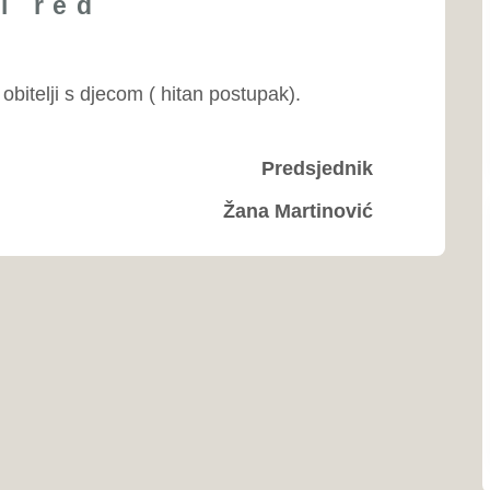
Ustav ŽZH
Poslovnik o radu Skupštin
Proračun
Program rada Skupštine
Javne nabavke
Naše općine...
Grad Ši
Grad Širo
dijelu Bos
Zapadnoh
Grad L
Grad Ljub