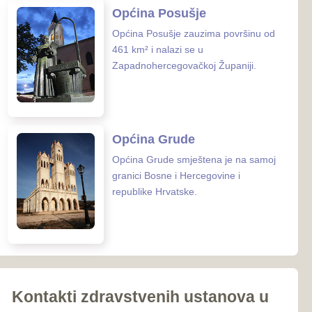
iroki Brijeg
Ljubuški
Posušje
039-681-689
Grude
 zaštite ZHŽ
o zdravstvo ZHŽ