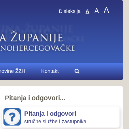
A
A
sleksija
A
.
ovori
zastupnika