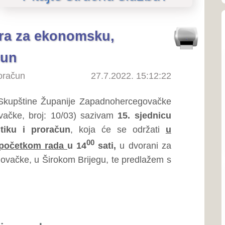
O SKUPŠTINI
27.7.2022. 15:12:22
O Skupštini
upanije Zapadnohercegovačke
o predsjedniku Skupštine
10/03) sazivam
15. sjednicu
Ustroj i nadležnosti
čun
, koja će se održati
u
Linkovi
00
ada
u 14
sati,
u dvorani za
kom Brijegu, te predlažem s
SJEDNICE SKUPŠTINE
Priopćenja
Poziv na sjednice
Poziv na sjednice povjere
Zapisnici sa sjednica
com ( hitan postupak).
Izvješća o radu Skupštine
Tonski zapisi sjednica
Predsjednik
Žana Martinović
ZAKONODAVSTVO