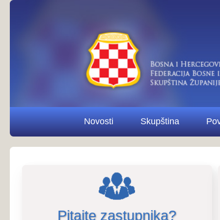
Novosti
Skupština
Povjerenstva i od
Pitajte zastupnika?
Pitaj
Poziv na 15. sjednicu Odbora za e