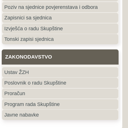
e
roki Brijeg
ki Brijeg je grad u južnom
ne i Hercegovine i središte
ercegovačke Županije.
jubuški
uški pripada primorskoj,