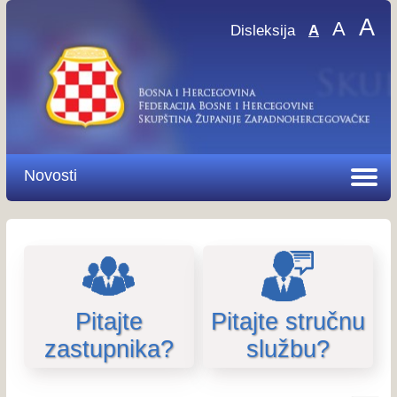
A
A
Disleksija
A
Novosti
Pitajte
Pitajte stručnu
zastupnika?
službu?