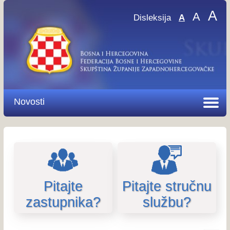
A
A
Disleksija
A
Novosti
Pitajte
Pitajte stručnu
zastupnika?
službu?