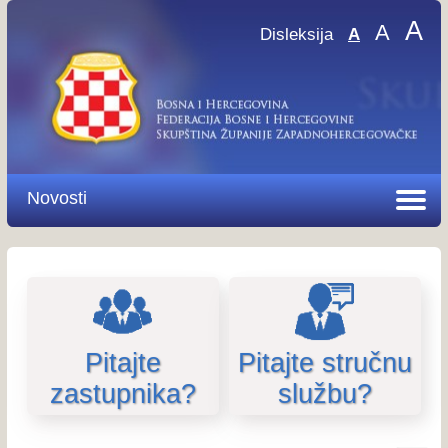
A
A
Disleksija
A
Novosti
Pitajte
Pitajte stručnu
zastupnika?
službu?