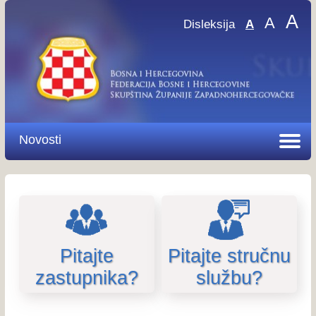
A
A
Disleksija
A
Novosti
Pitajte
Pitajte stručnu
zastupnika?
službu?