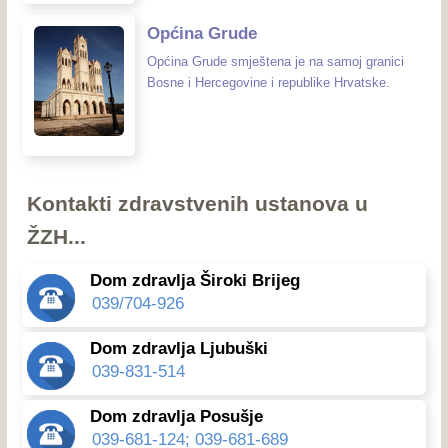
Općina Grude
Općina Grude smještena je na samoj granici
Bosne i Hercegovine i republike Hrvatske.
Kontakti zdravstvenih ustanova u
ŽZH...
Dom zdravlja Široki Brijeg
039/704-926
Dom zdravlja Ljubuški
039-831-514
Dom zdravlja Posušje
039-681-124; 039-681-689