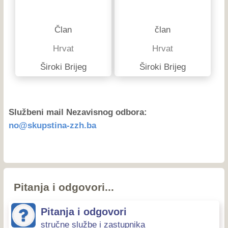
Član
član
Hrvat
Hrvat
Široki Brijeg
Široki Brijeg
Službeni mail Nezavisnog odbora:
ab.hzz-anitspuks@on
Pitanja i odgovori...
Pitanja i odgovori
stručne službe i zastupnika