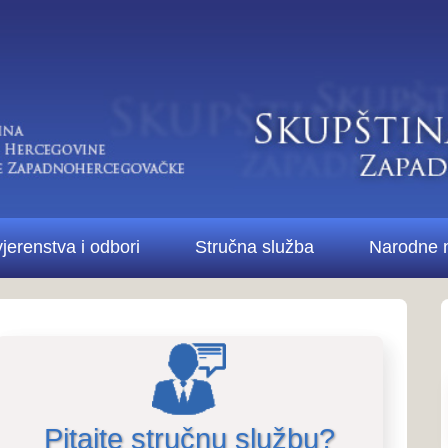
Di
bori
Stručna služba
Narodne novine ŽZH
Kontakt
Pitanja i odgovori..
Pitanja i odg
stručne službe i 
te stručnu službu?
Više o Skupštini...
ncijsku politiku i