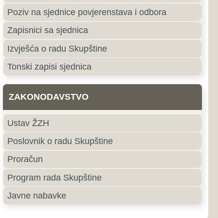
e
roki Brijeg
ki Brijeg je grad u južnom
ne i Hercegovine i središte
ercegovačke Županije.
jubuški
uški pripada primorskoj,