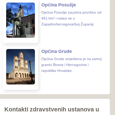
iroki Brijeg
Ljubuški
Posušje
039-681-689
Grude
 zaštite ZHŽ
o zdravstvo ZHŽ