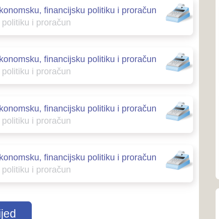
ŽZH...
Dom zdravlja Š
039/704-926
Dom zdravlja 
039-831-514
Dom zdravlja 
039-681-124; 
Dom zdravlja 
039-662-162
Uprava civilne
039-661-377
Zavod za javn
(ZZJZ)
039-661-702