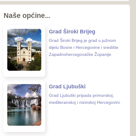
koj i nizinskoj Hercegovini.
 Posušje
sušje zauzima površinu od
nalazi se u
rcegovačkoj Županiji.
 Grude
ude smještena je na samoj
osne i Hercegovine i
 Hrvatske.
enih ustanova u