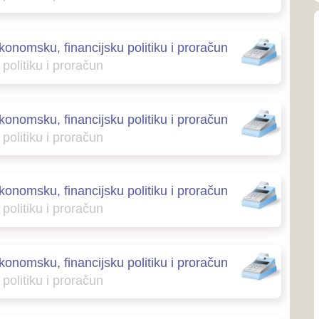
mediterans
cijsku politiku i proračun
račun
Općina
cijsku politiku i proračun
račun
Općina Po
461 km² i 
Zapadnohe
cijsku politiku i proračun
račun
Općina
cijsku politiku i proračun
Općina Gr
račun
granici B
republike
cijsku politiku i proračun
račun
Kontakti zdravstv