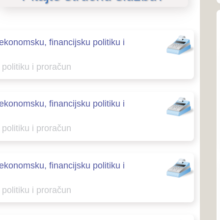
O SKUPŠTINI
račun
O Skupštini
o predsjedniku Skupštine
ncijsku politiku i
Ustroj i nadležnosti
račun
Linkovi
ncijsku politiku i
SJEDNICE SKUPŠTINE
račun
Priopćenja
Poziv na sjednice
ncijsku politiku i
Poziv na sjednice povjere
Zapisnici sa sjednica
račun
Izvješća o radu Skupštine
Tonski zapisi sjednica
ncijsku politiku i
račun
ZAKONODAVSTVO