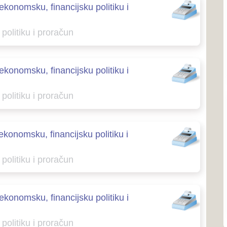
Ustav ŽZH
ncijsku politiku i
Poslovnik o radu Skupštin
račun
Proračun
Program rada Skupštine
ncijsku politiku i
Javne nabavke
račun
Naše općine...
cijsku politiku i proračun
račun
Grad Ši
Grad Širo
dijelu Bos
cijsku politiku i proračun
Zapadnoh
račun
cijsku politiku i proračun
Grad L
račun
Grad Ljub