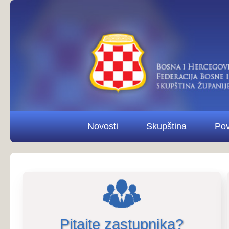
Novosti
Skupština
Povjerenstva i od
Pitajte zastupnika?
Pitaj
2.6.2026.
Poziv na 16. sjednicu Odbora za ekonomsku, fina
proračun