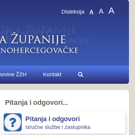
A
A
sleksija
A
.
ovori
zastupnika